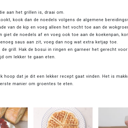
die aan het grillen is, draai om.
kookt, kook dan de noedels volgens de algemene bereidings
de van de kip en voeg alleen het vocht toe aan de wokgroe
ijn giet de noedels af en voeg ook toe aan de koekenpan, ko
 genoeg saus aan zit, voeg dan nog wat extra ketjap toe.
 de grill. Hak de bosui in ringen en garneer het gerecht voo
ijd om lekker te gaan eten.
Ik hoop dat je dit een lekker recept gaat vinden. Het is makkel
kkerste manier om groentes te eten.