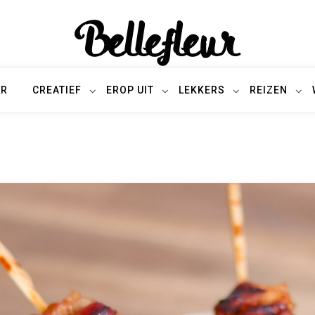
Bellefleur
UR
CREATIEF
EROP UIT
LEKKERS
REIZEN