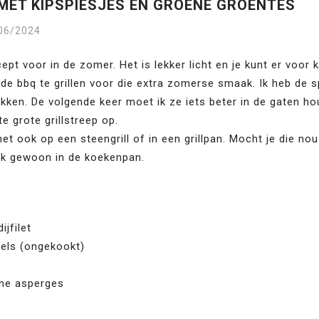
MET KIPSPIESJES EN GROENE GROENTES
06/2024
cept voor in de zomer. Het is lekker licht en je kunt er voor 
 de bbq te grillen voor die extra zomerse smaak. Ik heb de s
akken. De volgende keer moet ik ze iets beter in de gaten ho
e grote grillstreep op. 

het ook op een steengrill of in een grillpan. Mocht je die nou
ok gewoon in de koekenpan.
ijfilet
els (ongekookt)
ne asperges