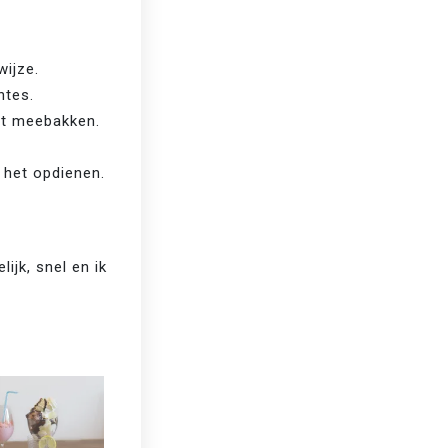
wijze.
ntes. 
rt meebakken. 
r het opdienen.
ijk, snel en ik 