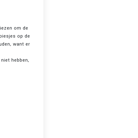
kiezen om de 
piesjes op de 
uden, want er 
 niet hebben, 