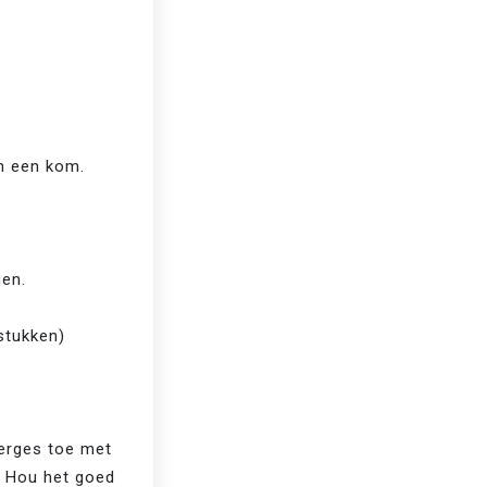
in een kom.
gen.
 stukken)
erges toe met 
. Hou het goed 