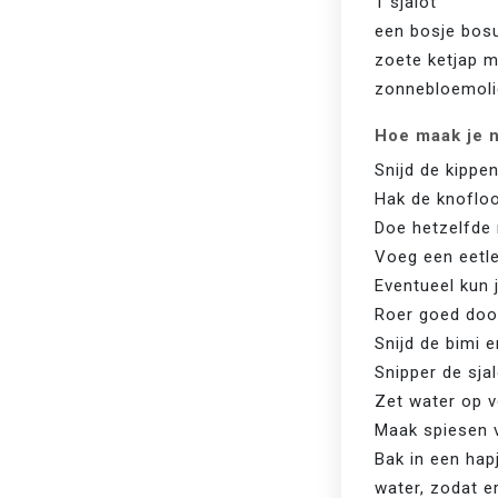
1 sjalot
een bosje bos
zoete ketjap 
zonnebloemoli
Hoe maak je n
Snijd de kippen
Hak de knofloo
Doe hetzelfde 
Voeg een eetle
Eventueel kun 
Roer goed door
Snijd de bimi 
Snipper de sjal
Zet water op v
Maak spiesen v
Bak in een hap
water, zodat e