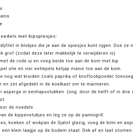
ui
manis
e
oedels met kipspiesjes:
dijfilet in blokjes die je aan de spiesjes kunt rijgen. Doe ze 
k grof (zodat deze later makkelijk te verwijderen is)
met de rode ui en voeg beide toe aan de kom met kip.
pel olie en vier eetlepels ketjap manis toe aan de kom. 
je nog wat kruiden zoals paprika of knoflookpoeder toevoe
 en zet afgedekt in de koelkast om te marineren.
en asperge in eenhapsstukken. (ong. door de helft of in drie
ot. 
oor de noedels.
an de kippenstukjes en leg ze op de paninigrill.
jes, koeken of wokpan de Sjalot glazig, voeg de bimi en asp
r een klein laagje op de bodem staat. Dek af en laat stomen