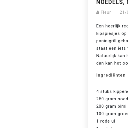
NOEDELS, 
Fleur
21/
Een heerlijk re
kipspiesjes op
paninigrill geb
staat een iets t
Natuurlijk kan 
dan kan het o
Ingrediënten
4 stuks kippend
250 gram noed
200 gram bimi
100 gram groe
1 rode ui