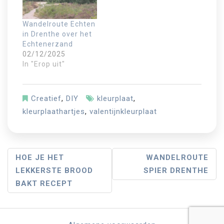
Wandelroute Echten
in Drenthe over het
Echtenerzand
02/12/2025
In "Erop uit"
Creatief
,
DIY
kleurplaat
,
kleurplaathartjes
,
valentijnkleurplaat
B
HOE JE HET
WANDELROUTE
LEKKERSTE BROOD
SPIER DRENTHE
E
BAKT RECEPT
R
I