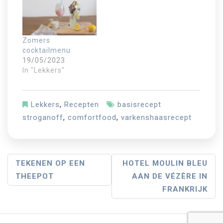
Zomers
cocktailmenu
19/05/2023
In "Lekkers"
Lekkers
,
Recepten
basisrecept
stroganoff
,
comfortfood
,
varkenshaasrecept
B
TEKENEN OP EEN
HOTEL MOULIN BLEU
THEEPOT
AAN DE VÉZÈRE IN
E
FRANKRIJK
R
I