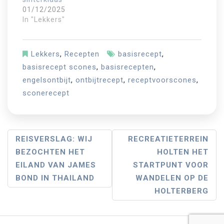
01/12/2025
In "Lekkers"
Lekkers
,
Recepten
basisrecept
,
basisrecept scones
,
basisrecepten
,
engelsontbijt
,
ontbijtrecept
,
receptvoorscones
,
sconerecept
B
REISVERSLAG: WIJ
RECREATIETERREIN
BEZOCHTEN HET
HOLTEN HET
E
EILAND VAN JAMES
STARTPUNT VOOR
R
BOND IN THAILAND
WANDELEN OP DE
I
HOLTERBERG
C