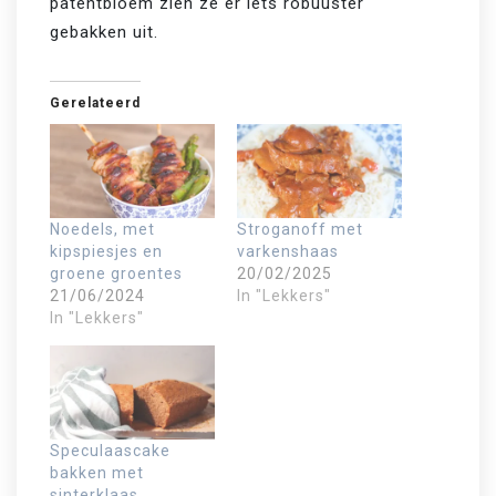
patentbloem zien ze er iets robuuster 
gebakken uit. 
Gerelateerd
Noedels, met
Stroganoff met
kipspiesjes en
varkenshaas
groene groentes
20/02/2025
21/06/2024
In "Lekkers"
In "Lekkers"
Speculaascake
bakken met
sinterklaas