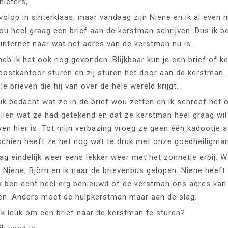
nieters,
volop in sinterklaas, maar vandaag zijn Niene en ik al even 
u heel graag een brief aan de kerstman schrijven. Dus ik b
internet naar wat het adres van de kerstman nu is.
heb ik het ook nog gevonden. Blijkbaar kun je een brief of k
ostkantoor sturen en zij sturen het door aan de kerstman.
e brieven die hij van over de hele wereld krijgt.
uk bedacht wat ze in de brief wou zetten en ik schreef het 
llen wat ze had getekend en dat ze kerstman heel graag wi
ven hier is. Tot mijn verbazing vroeg ze geen één kadootje 
chien heeft ze het nog wat te druk met onze goedheiligman
g eindelijk weer eens lekker weer met het zonnetje erbij. We
n Niene, Björn en ik naar de brievenbus gelopen. Niene heeft
k ben echt heel erg benieuwd of de kerstman ons adres kan
en. Anders moet de hulpkerstman maar aan de slag.
ook leuk om een brief naar de kerstman te sturen?