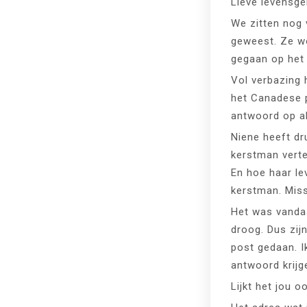
Lieve levensge
We zitten nog 
geweest. Ze wo
gegaan op het 
Vol verbazing 
het Canadese p
antwoord op all
Niene heeft dr
kerstman verte
En hoe haar le
kerstman. Miss
Het was vandaa
droog. Dus zij
post gedaan. I
antwoord krijg
Lijkt het jou 