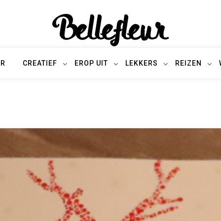
Bellefleur
UR
CREATIEF
EROP UIT
LEKKERS
REIZEN