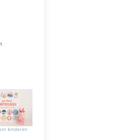
t.
oor kinderen