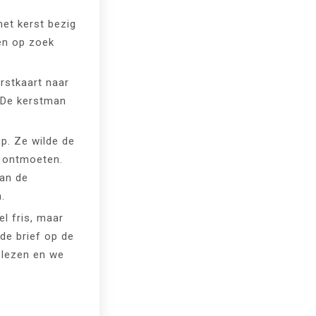
met kerst bezig
en op zoek
erstkaart naar
 De kerstman
op. Ze wilde de
l ontmoeten.
aan de
.
l fris, maar
 de brief op de
 lezen en we