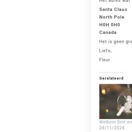
Het adres wat i
Santa Claus
North Pole
H0H 0H0
Canada
Het is geen gr
Liefs,
Fleur
Gerelateerd
Welkom Sint e
24/11/2024